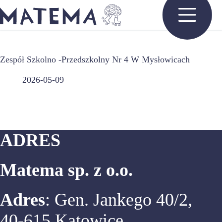
Przejdź
do
treści
Zespół Szkolno -Przedszkolny Nr 4 W Mysłowicach
2026-05-09
ADRES
Matema sp. z o.o.
Adres
: Gen. Jankego 40/2,
40-615 Katowice