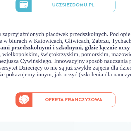
UCZSIEZDOMU.PL
lku zaprzyjaźnionych placówek przedszkolnych. Pod op
e w biurach w Katowicach, Gliwicach, Zabrzu, Tychach
i przedszkolnymi i szkolnymi, gdzie łącznie uczy s
wielkopolskim, świętokrzyskim, pomorskim, mazowiec
ezjusza Cywińskiego. Innowacyjny sposób nauczania pr
ersytet Dziecięcy to nie są już zwykłe zajęcia dla dzi
że pokazujemy innym, jak uczyć (szkolenia dla nauczyc
OFERTA FRANCZYZOWA