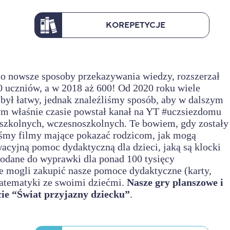
KOREPETYCJE
o nowsze sposoby przekazywania wiedzy, rozszerzał
uczniów, a w 2018 aż 600! Od 2020 roku wiele
był łatwy, jednak znaleźliśmy sposób, aby w dalszym
tym właśnie czasie powstał kanał na YT #uczsiezdomu
dszkolnych, wczesnoszkolnych. Te bowiem, gdy zostały
liśmy filmy mające pokazać rodzicom, jak mogą
yjną pomoc dydaktyczną dla dzieci, jaką są klocki
dodane do wyprawki dla ponad 100 tysięcy
mogli zakupić nasze pomoce dydaktyczne (karty,
matematyki ze swoimi dziećmi.
Nasze gry planszowe i
ie “Świat przyjazny dziecku”
.