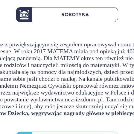
ROBOTYKA
z z powiększającym się zespołem opracowywał coraz t
esne. W roku 2017 MATEMA miała pod opieką już 400 
zalejącą pandemią. Dla MATEMY okres ten również nie 
że rodziców i nauczycieli miłością do matematyki. W 
skupiała się na pomocy dla najmłodszych, dzieci prze
 same sobie jeśli chodzi o naukę. Na kanale publikowa
ndemii Nemezjusz Cywiński opracował również innowac
 przez największe wydawnictwo edukacyjne w Polsce i 
powstanie wydawnictwa uczsiezdomu.pl. Tam rodzice 
szowe i inne), aby móc jeszcze skuteczniej uczyć się 
aw Dziecka, wygrywając nagrody główne w plebiscyc