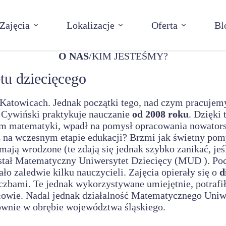
Zajęcia
Lokalizacje
Oferta
Bl
O NAS
/KIM JESTEŚMY?
tu dziecięcego
towicach. Jednak początki tego, nad czym pracujemy 
Cywiński praktykuje nauczanie
od 2008 roku
. Dzięki
m matematyki, wpadł na pomysł opracowania nowators
 na wczesnym etapie edukacji? Brzmi jak świetny pomys
mają wrodzone (te zdają się jednak szybko zanikać, jeś
powstał Matematyczny Uniwersytet Dziecięcy (MUD ). 
o zaledwie kilku nauczycieli. Zajęcia opierały się o
d
liczbami. Te jednak wykorzystywane umiejętnie, potrafi
wie. Nadal jednak działalność Matematycznego Uniwer
łównie w obrębie województwa śląskiego.