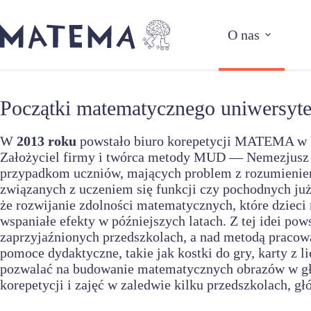
Przejdź
do
O nas
treści
Początki matematycznego uniwersyte
W
2013 roku
powstało biuro korepetycji MATEMA w Ka
Założyciel firmy i twórca metody MUD — Nemezjusz 
przypadkom uczniów, mających problem z rozumienie
związanych z uczeniem się funkcji czy pochodnych już
że rozwijanie zdolności matematycznych, które dzieci 
wspaniałe efekty w późniejszych latach. Z tej idei 
zaprzyjaźnionych przedszkolach, a nad metodą pracował
pomoce dydaktyczne, takie jak kostki do gry, karty z 
pozwalać na budowanie matematycznych obrazów w gło
korepetycji i zajęć w zaledwie kilku przedszkolach, g