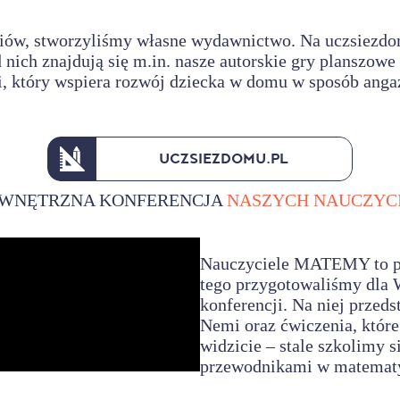
niów, stworzyliśmy własne wydawnictwo. Na
uczsiezdo
nich znajdują się m.in. nasze autorskie gry planszow
, który wspiera rozwój dziecka w domu w sposób angaż
UCZSIEZDOMU.PL
WNĘTRZNA KONFERENCJA
NASZYCH NAUCZYCI
Nauczyciele MATEMY to pr
tego przygotowaliśmy dla W
konferencji. Na niej przed
Nemi oraz ćwiczenia, które
widzicie – stale szkolimy 
przewodnikami w matematy