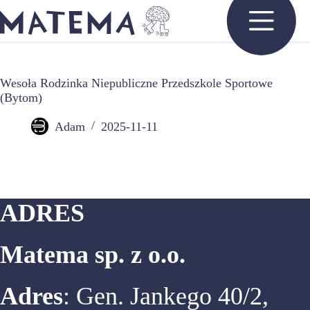
Przejdź
do
treści
Wesoła Rodzinka Niepubliczne Przedszkole Sportowe
(Bytom)
Adam
2025-11-11
ADRES
Matema sp. z o.o.
Adres
: Gen. Jankego 40/2,