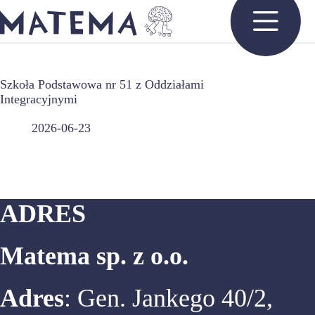
Przejdź
do
treści
Szkoła Podstawowa nr 51 z Oddziałami
Integracyjnymi
2026-06-23
ADRES
Matema sp. z o.o.
Adres
: Gen. Jankego 40/2,