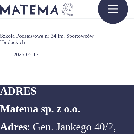
Przejdź
do
treści
Szkoła Podstawowa nr 34 im. Sportowców
Hajduckich
2026-05-17
ADRES
Matema sp. z o.o.
Adres
: Gen. Jankego 40/2,