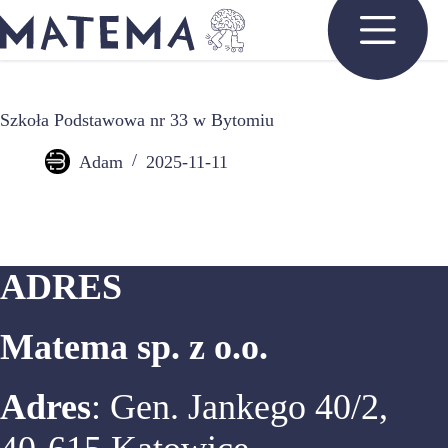
Przejdź
do
treści
Szkoła Podstawowa nr 33 w Bytomiu
Adam
2025-11-11
ADRES
Matema sp. z o.o.
Adres
: Gen. Jankego 40/2,