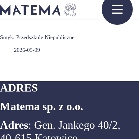
Przejdź
do
treści
Smyk. Przedszkole Niepubliczne
2026-05-09
ADRES
Matema sp. z o.o.
Adres
: Gen. Jankego 40/2,
40-615 Katowice