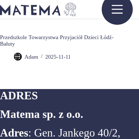
Przejdź
do
treści
Przedszkole Towarzystwa Przyjaciół Dzieci Łódź-
Bałuty
Adam
2025-11-11
ADRES
Matema sp. z o.o.
Adres
: Gen. Jankego 40/2,