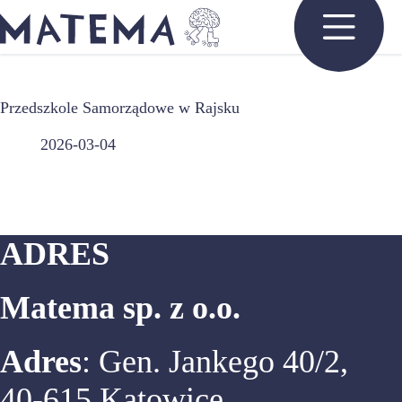
Przejdź
do
treści
Przedszkole Samorządowe w Rajsku
2026-03-04
ADRES
Matema sp. z o.o.
Adres
: Gen. Jankego 40/2,
40-615 Katowice