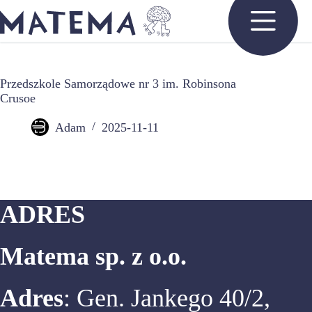
Przejdź
do
treści
Przedszkole Samorządowe nr 3 im. Robinsona
Crusoe
Adam
2025-11-11
ADRES
Matema sp. z o.o.
Adres
: Gen. Jankego 40/2,