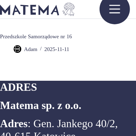
Przejdź
do
treści
Przedszkole Samorządowe nr 16
Adam
2025-11-11
ADRES
Matema sp. z o.o.
Adres
: Gen. Jankego 40/2,