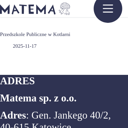
Przejdź
do
treści
Przedszkole Publiczne w Kotlarni
2025-11-17
ADRES
Matema sp. z o.o.
Adres
: Gen. Jankego 40/2,
40-615 Katowice