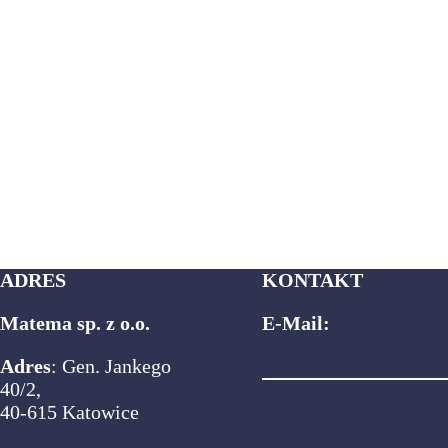
ADRES
KONTAKT
Matema sp. z o.o.
E-Mail:
biuro@matema.edu.pl
Adres
: Gen. Jankego
40/2,
40-615 Katowice