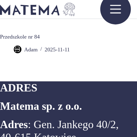
Przejdź
do
treści
Przedszkole nr 84
Adam
2025-11-11
ADRES
Matema sp. z o.o.
Adres
: Gen. Jankego 40/2,