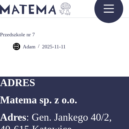
Przejdź
do
treści
Przedszkole nr 7
Adam
2025-11-11
ADRES
Matema sp. z o.o.
Adres
: Gen. Jankego 40/2,