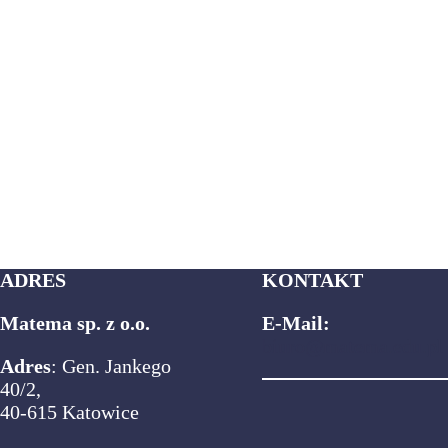
ADRES
KONTAKT
Matema sp. z o.o.
E-Mail:
biuro@matema.edu.pl
Adres
: Gen. Jankego
40/2,
40-615 Katowice