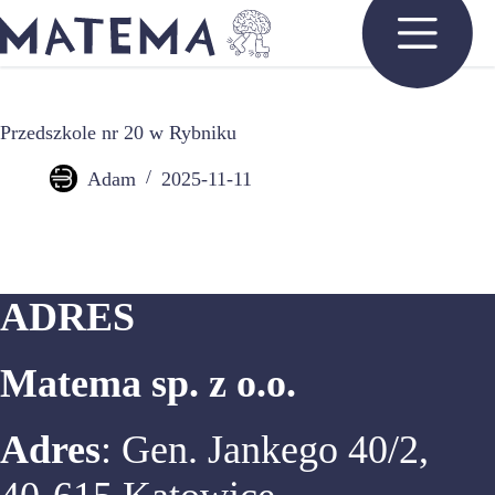
Przejdź
do
treści
Przedszkole nr 20 w Rybniku
Adam
2025-11-11
ADRES
Matema sp. z o.o.
Adres
: Gen. Jankego 40/2,