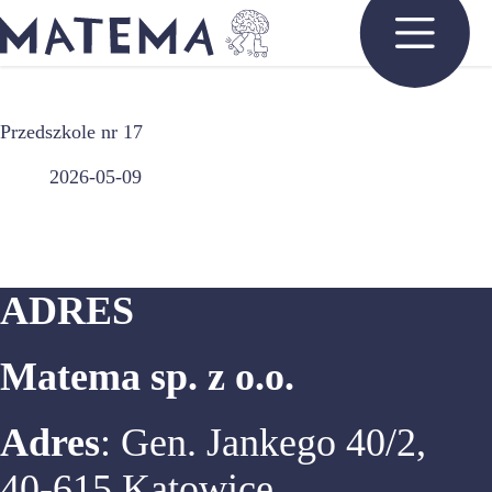
Przejdź
do
treści
Przedszkole nr 17
2026-05-09
ADRES
Matema sp. z o.o.
Adres
: Gen. Jankego 40/2,
40-615 Katowice