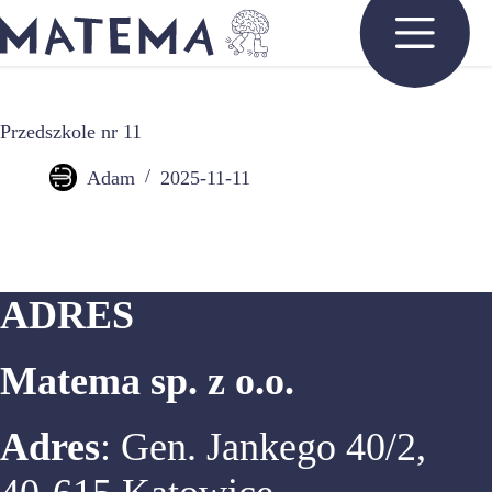
Przejdź
do
treści
Przedszkole nr 11
Adam
2025-11-11
ADRES
Matema sp. z o.o.
Adres
: Gen. Jankego 40/2,