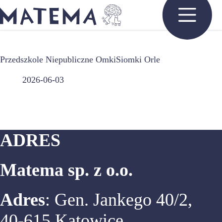
Przejdź
do
treści
Przedszkole Niepubliczne OmkiSiomki Orle
2026-06-03
ADRES
Matema sp. z o.o.
Adres
: Gen. Jankego 40/2,
40-615 Katowice