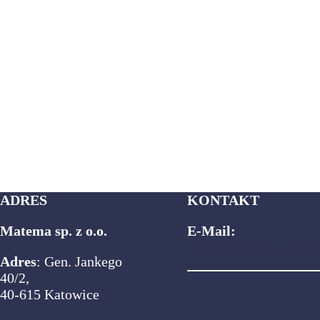
ADRES
KONTAKT
Matema sp. z o.o.
E-Mail:
biuro@matema.edu.pl
Adres
: Gen. Jankego
40/2,
40-615 Katowice