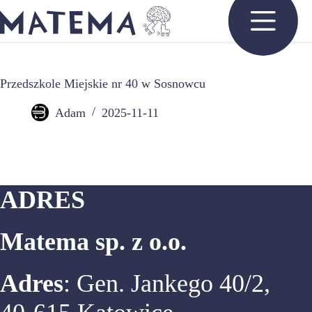
Przejdź
do
treści
Przedszkole Miejskie nr 40 w Sosnowcu
Adam
2025-11-11
ADRES
Matema sp. z o.o.
Adres
: Gen. Jankego 40/2,