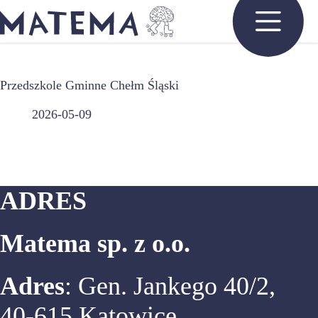
Przejdź
do
treści
Przedszkole Gminne Chełm Śląski
2026-05-09
ADRES
Matema sp. z o.o.
Adres
: Gen. Jankego 40/2,
40-615 Katowice