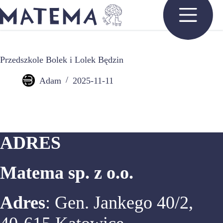
Przejdź
do
treści
Przedszkole Bolek i Lolek Będzin
Adam
2025-11-11
ADRES
Matema sp. z o.o.
Adres
: Gen. Jankego 40/2,