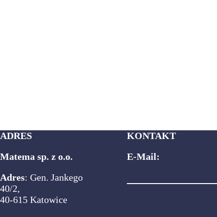
ADRES
KONTAKT
Matema sp. z o.o.
E-Mail:
biuro@matema.edu.pl
Adres
: Gen. Jankego
40/2,
40-615 Katowice