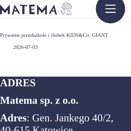
Przejdź
do
treści
Prywatne przedszkole i żłobek KIDS&Co. GIANT
2026-07-03
ADRES
Matema sp. z o.o.
Adres
: Gen. Jankego 40/2,
40-615 Katowice