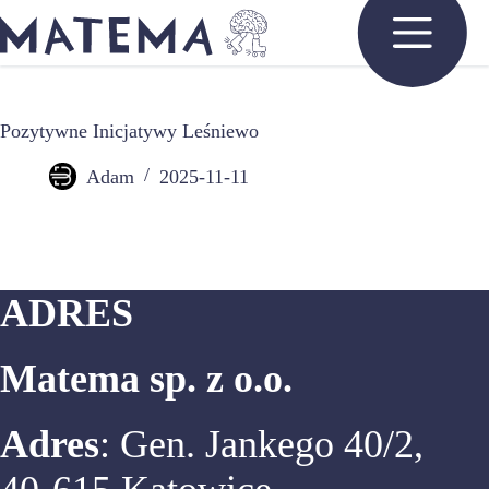
Przejdź
do
treści
Pozytywne Inicjatywy Leśniewo
Adam
2025-11-11
ADRES
Matema sp. z o.o.
Adres
: Gen. Jankego 40/2,