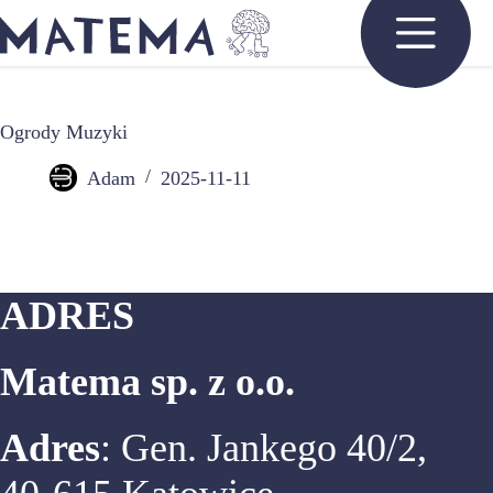
Przejdź
do
treści
Ogrody Muzyki
Adam
2025-11-11
ADRES
Matema sp. z o.o.
Adres
: Gen. Jankego 40/2,