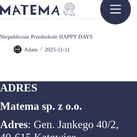
Przejdź
do
treści
Niepubliczne Przedszkole HAPPY DAYS
Adam
2025-11-11
ADRES
Matema sp. z o.o.
Adres
: Gen. Jankego 40/2,