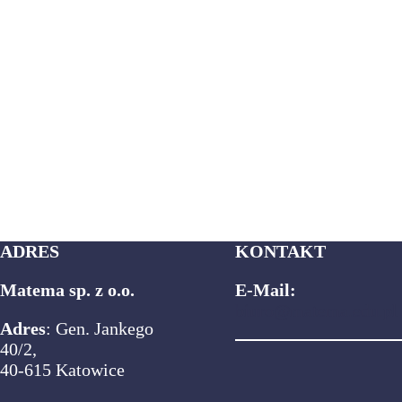
ADRES
KONTAKT
Matema sp. z o.o.
E-Mail:
biuro@matema.edu.pl
Adres
: Gen. Jankego
40/2,
40-615 Katowice