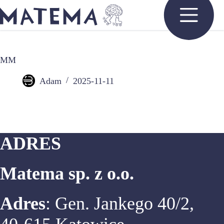
Przejdź
do
treści
MM
Adam
2025-11-11
ADRES
Matema sp. z o.o.
Adres
: Gen. Jankego 40/2,