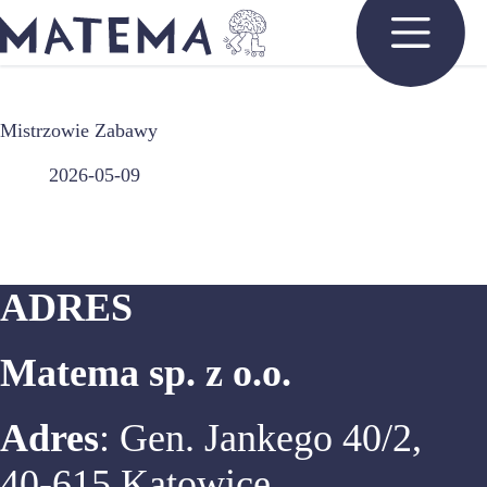
Przejdź
do
treści
Mistrzowie Zabawy
2026-05-09
ADRES
Matema sp. z o.o.
Adres
: Gen. Jankego 40/2,
40-615 Katowice