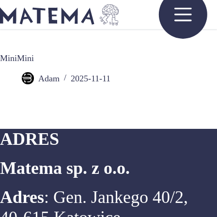
Przejdź
do
treści
MiniMini
Adam
2025-11-11
ADRES
Matema sp. z o.o.
Adres
: Gen. Jankego 40/2,