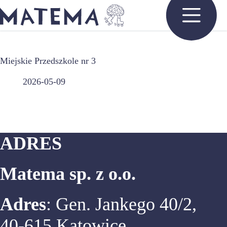
Przejdź
do
treści
Miejskie Przedszkole nr 3
2026-05-09
ADRES
Matema sp. z o.o.
Adres
: Gen. Jankego 40/2,
40-615 Katowice