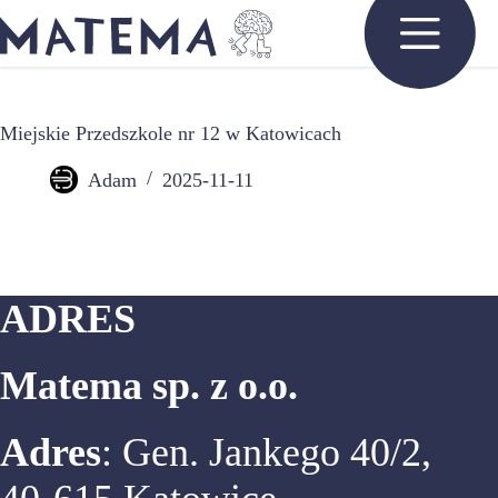
Przejdź
do
treści
Miejskie Przedszkole nr 12 w Katowicach
Adam
2025-11-11
ADRES
Matema sp. z o.o.
Adres
: Gen. Jankego 40/2,