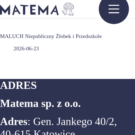
Przejdź
do
treści
MALUCH Niepubliczny Żłobek i Przedszkole
2026-06-23
ADRES
Matema sp. z o.o.
Adres
: Gen. Jankego 40/2,
40-615 Katowice