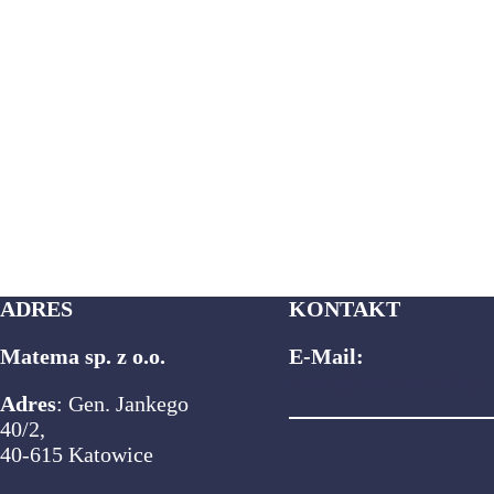
ADRES
KONTAKT
Matema sp. z o.o.
E-Mail:
biuro@matema.edu.pl
Adres
: Gen. Jankego
40/2,
40-615 Katowice