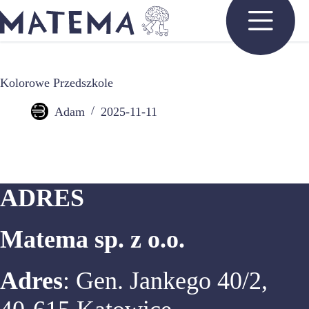
Przejdź
do
treści
Kolorowe Przedszkole
Adam
2025-11-11
ADRES
Matema sp. z o.o.
Adres
: Gen. Jankego 40/2,