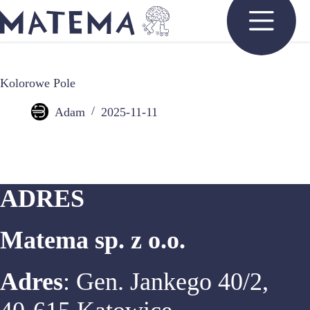
Przejdź
do
treści
Kolorowe Pole
Adam
2025-11-11
ADRES
Matema sp. z o.o.
Adres
: Gen. Jankego 40/2,