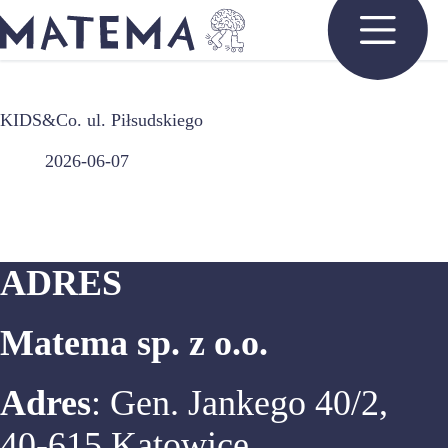
Przejdź
do
treści
KIDS&Co. ul. Piłsudskiego
2026-06-07
ADRES
Matema sp. z o.o.
Adres
: Gen. Jankego 40/2,
40-615 Katowice