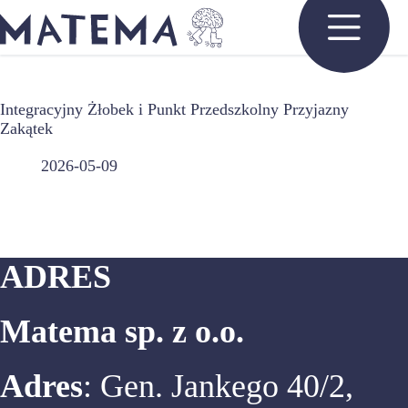
Przejdź
do
treści
Integracyjny Żłobek i Punkt Przedszkolny Przyjazny
Zakątek
2026-05-09
ADRES
Matema sp. z o.o.
Adres
: Gen. Jankego 40/2,