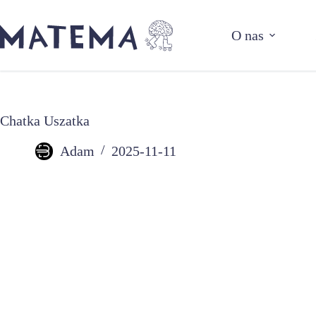
Przejdź
do
O nas
treści
Chatka Uszatka
Adam
2025-11-11