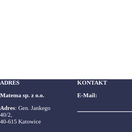
ADRES
KONTAKT
Matema sp. z o.o.
E-Mail:
biuro@matema.edu.pl
Adres
: Gen. Jankego
40/2,
40-615 Katowice