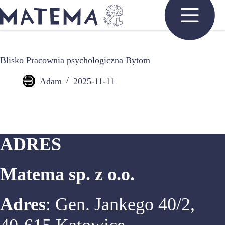
Przejdź
do
treści
Blisko Pracownia psychologiczna Bytom
Adam
2025-11-11
ADRES
Matema sp. z o.o.
Adres
: Gen. Jankego 40/2,