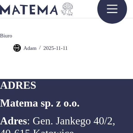
Przejdź
do
treści
Biuro
Adam
2025-11-11
ADRES
Matema sp. z o.o.
Adres
: Gen. Jankego 40/2,