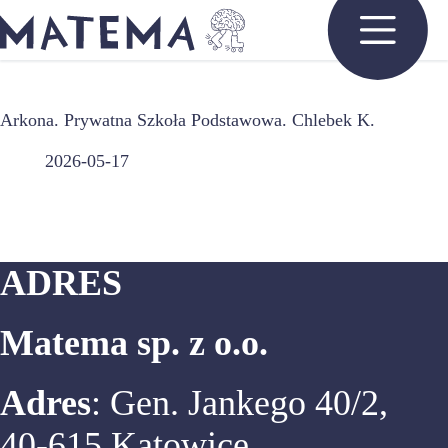
Przejdź
do
treści
Arkona. Prywatna Szkoła Podstawowa. Chlebek K.
2026-05-17
ADRES
Matema sp. z o.o.
Adres
: Gen. Jankego 40/2,
40-615 Katowice