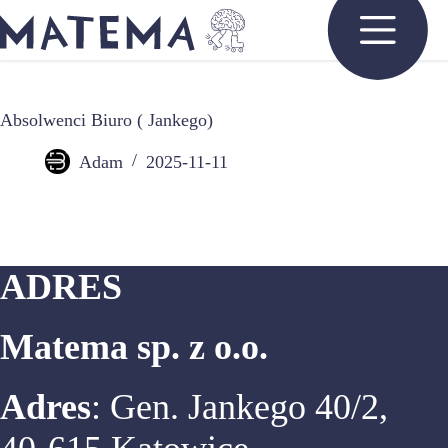
Przejdź
do
treści
Absolwenci Biuro ( Jankego)
Adam
2025-11-11
ADRES
Matema sp. z o.o.
Adres
: Gen. Jankego 40/2,