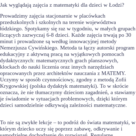
Jak wyglądają zajęcia z matematyki dla dzieci w Łodzi?
Prowadzimy zajęcia stacjonarnie w placówkach
przedszkolnych i szkolnych na terenie województwa
łódzkiego. Spotykamy się raz w tygodniu, w małych grupach
liczących zazwyczaj 6-8 dzieci. Każde zajęcia trwają po 30
minut i prowadzone są według innowacyjnej metody
Nemezjusza Cywińskiego. Metoda ta łączy autorski program
edukacyjny z aktywną pracą na wyjątkowych pomocach
dydaktycznych: matematycznych grach planszowych,
klockach do nauki liczenia oraz innych narzędziach
opracowanych przez architektów nauczania z MATEMY.
Uczymy w sposób czynnościowy, zgodny z metodą Zofii
Krygowskiej (polska dydaktyk matematyki). To w skrócie
oznacza, że nie tłumaczymy dzieciom zagadnień, a stawiamy
je świadomie w sytuacjach problemowych, dzięki którym
dzieci samodzielnie odkrywają zależności matematyczne.
To nie są zwykłe lekcje – to podróż do świata matematyki, w
którym dziecko uczy się poprzez zabawę, odkrywanie i
samodzielne dochodzenie do rozwiązań. Regularne