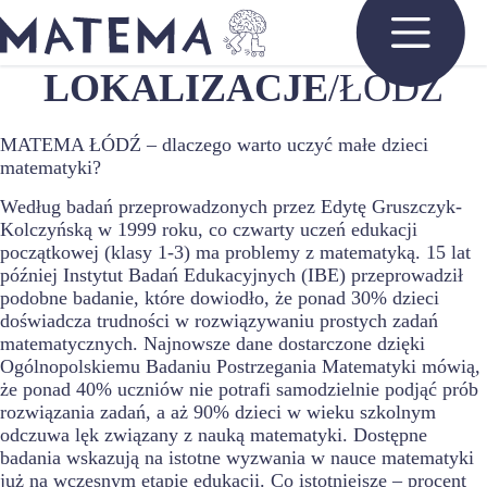
Przejdź
do
treści
LOKALIZACJE
/ŁÓDŹ
MATEMA ŁÓDŹ – dlaczego warto uczyć małe dzieci
matematyki?
Według badań przeprowadzonych przez Edytę Gruszczyk-
Kolczyńską w 1999 roku, co czwarty uczeń edukacji
początkowej (klasy 1-3) ma problemy z matematyką. 15 lat
później Instytut Badań Edukacyjnych (IBE) przeprowadził
podobne badanie, które dowiodło, że ponad 30% dzieci
doświadcza trudności w rozwiązywaniu prostych zadań
matematycznych. Najnowsze dane dostarczone dzięki
Ogólnopolskiemu Badaniu Postrzegania Matematyki mówią,
że ponad 40% uczniów nie potrafi samodzielnie podjąć prób
rozwiązania zadań, a aż 90% dzieci w wieku szkolnym
odczuwa lęk związany z nauką matematyki. Dostępne
badania wskazują na istotne wyzwania w nauce matematyki
już na wczesnym etapie edukacji. Co istotniejsze – procent